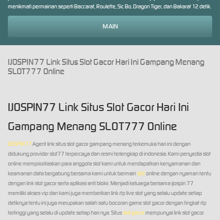
menikmati permainan seperti Baccarat, Roulette, Sic Bo, Dragon Tiger, dan Bakarat 12 detik.
MAIN
IJOSPIN77 Link Situs Slot Gacor Hari Ini Gampang Menang
SLOT777 Online
IJOSPIN77 Link Situs Slot Gacor Hari Ini
Gampang Menang SLOT777 Online
IJOSPIN77
Agent link situs slot gacor gampang menang terkemuka hari ini dengan
didukung provider slot77 terpercaya dan resmi terlengkap di indonesia. Kami penyedia slot
online memprioritaskan para anggota slot kami untuk mendapatkan kenyamanan dan
keamanan data bergabung bersama kami untuk bermain
slot
online dengan nyaman tentu
dengan link slot gacor serta aplikasi anti blokir. Menjadi keluarga bersama ijospin 77
memiliki akses vip dan kami juga memberikan link rtp live slot yang selalu update setiap
detiknya tentu ini juga merupakan salah satu bocoran game slot gacor dengan tingkat rtp
tertinggi yang selalu di update setiap hari nya. Situs
slot gacor
mempunyai link slot gacor