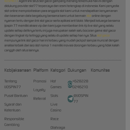
IJOSPIN77
Agent link situs slot gacor gampang menang terkemuka hari ini dengan
didukung provider slot77 terpercaya dan resmi terlengkap di indonesia. Kami penyedia
slot online memprioritaskan para anggota slot kami untuk mendapatkan kenyamanan
dan keamanan data bergabung bersama kami untuk bermain
slot
online dengan
nyaman tentu dengan link slot gacor serta aplikasi anti blokir. Menjadi keluarga bersama
ijospin 77 memiliki akses vip dan kami juga memberikan link rtp live slot yang selalu
update setiap detiknya tentu ini juga merupakan salah satu bocoran game slot gacor
dengan tingkat rtp tertinggi yang selalu di update setiap hari nya. Situs
slot gacor
mempunyai link slot gacor hari ini terbaru yang mudah jackpot sampai muncrat dengan
analisa terbaik dari seo slot nomor 1 memiliki inovasi dorongan terbaru yang tidak kalah
canggih oleh situs lainnya.
Kebijaksanaan
Platform
Kategori
Dukungan
Komunitas
Tentang
Promosi
Hot
+628228
IJOSPIN77
Games
0246210
Loyalty
Pusat Bantuan
Slots
@IJOSPIN
Referral
77
Syarat dan
Live
Ketentuan
Casino
Responsible
Race
Gambling
Olahraga