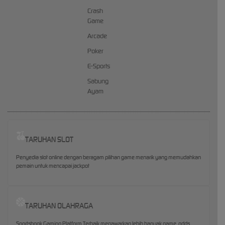
Crash
Game
Arcade
Poker
E-Sports
Sabung
Ayam
TARUHAN SLOT
Penyedia slot online dengan beragam pilihan game menarik yang memudahkan
pemain untuk mencapai jackpot
TARUHAN OLAHRAGA
Sportsbook Gaming Platform Terbaik menawarkan lebih banyak game, odds