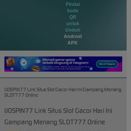
Pindai
kode
QR
untuk
Unduh
Android
APK
IJOSPIN77 Link Situs Slot Gacor Hari Ini Gampang Menang
SLOT777 Online
IJOSPIN77 Link Situs Slot Gacor Hari Ini
Gampang Menang SLOT777 Online