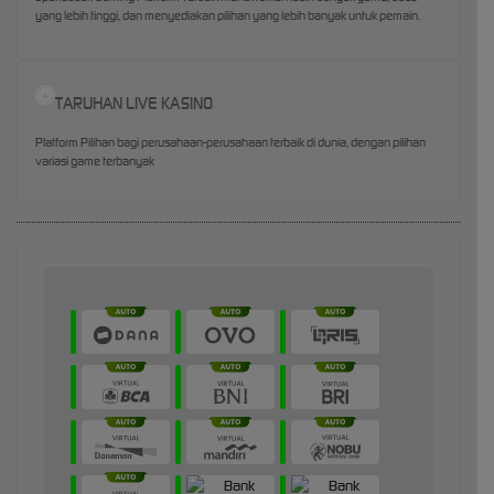
yang lebih tinggi, dan menyediakan pilihan yang lebih banyak untuk pemain.
TARUHAN LIVE KASINO
Platform Pilihan bagi perusahaan-perusahaan terbaik di dunia, dengan pilihan
variasi game terbanyak