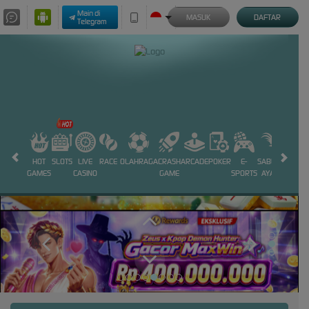
Main di
MASUK
DAFTAR
Telegram
HOT
SLOTS
LIVE
RACE
OLAHRAGA
CRASH
ARCADE
POKER
E-
SABUNG
PROMO
GAMES
CASINO
GAME
SPORTS
AYAM