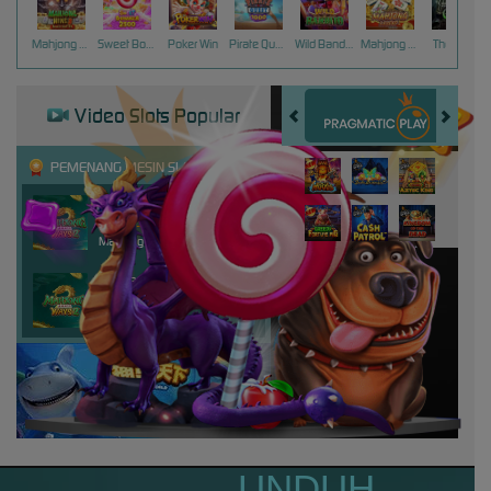
Mahjong Wins 3 – Black Scatter
Sweet Bonanza 2500
Poker Win
Pirate Quest 1000
Wild Bandito
Mahjong Legend
The Crypt
Video Slots Popular
PEMENANG MESIN SLOT
sa****3
IDR
2,232,800.00
Mahjong Ways 2
jh****3
IDR
1,886,000.00
Mahjong Ways 2
sa****3
IDR
1,310,400.00
Mahjong Ways 2
sa****3
IDR
1,137,600.00
Mahjong Ways 2
UNDUH