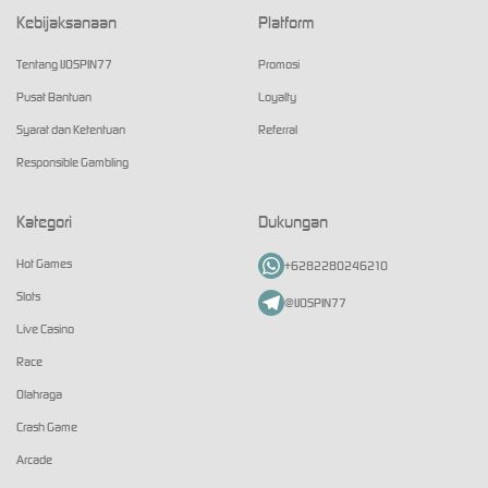
Kebijaksanaan
Platform
Tentang IJOSPIN77
Promosi
Pusat Bantuan
Loyalty
Syarat dan Ketentuan
Referral
Responsible Gambling
Kategori
Dukungan
Hot Games
+6282280246210
Slots
@IJOSPIN77
Live Casino
Race
Olahraga
Crash Game
Arcade