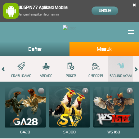
×
IJOSPIN77 Aplikasi Mobile
UNDUH
Jangan tampilkan lagi hari ini
Daftar
Masuk
AGA
CRASH GAME
ARCADE
POKER
E-SPORTS
SABUNG AYAM
i
i
i
GA28
SV388
WS168