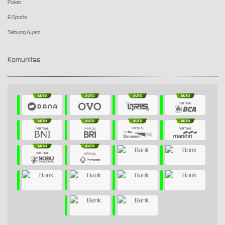
Poker
E-Sports
Sabung Ayam
Komunitas