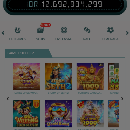
IDR
12,692,934,299
HOT GAMES
SLOTS
LIVE CASINO
RACE
OLAHRAGA
CRA
GAME POPULER
GATES OF OLYMPUS POP
STORM OF SETH 2
FORTUNE GARUDA 1000
MAHJONG MAX