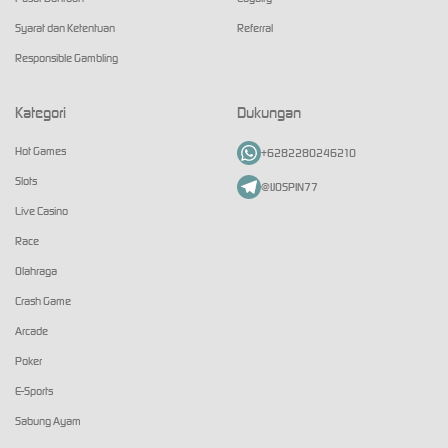
Syarat dan Ketentuan
Referral
Responsible Gambling
Kategori
Dukungan
Hot Games
+6282280246210
Slots
@IJOSPIN77
Live Casino
Race
Olahraga
Crash Game
Arcade
Poker
E-Sports
Sabung Ayam