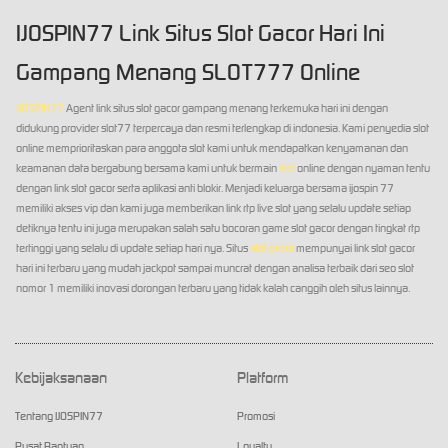
IJOSPIN77 Link Situs Slot Gacor Hari Ini
Gampang Menang SLOT777 Online
IJOSPIN77
Agent link situs slot gacor gampang menang terkemuka hari ini dengan
didukung provider slot77 terpercaya dan resmi terlengkap di indonesia. Kami penyedia slot
online memprioritaskan para anggota slot kami untuk mendapatkan kenyamanan dan
keamanan data bergabung bersama kami untuk bermain
slot
online dengan nyaman tentu
dengan link slot gacor serta aplikasi anti blokir. Menjadi keluarga bersama ijospin 77
memiliki akses vip dan kami juga memberikan link rtp live slot yang selalu update setiap
detiknya tentu ini juga merupakan salah satu bocoran game slot gacor dengan tingkat rtp
tertinggi yang selalu di update setiap hari nya. Situs
slot gacor
mempunyai link slot gacor
hari ini terbaru yang mudah jackpot sampai muncrat dengan analisa terbaik dari seo slot
nomor 1 memiliki inovasi dorongan terbaru yang tidak kalah canggih oleh situs lainnya.
Kebijaksanaan
Platform
Tentang IJOSPIN77
Promosi
Pusat Bantuan
Loyalty