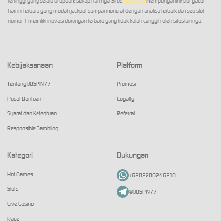
tertinggi yang selalu di update setiap hari nya. Situs
slot gacor
mempunyai link slot gacor
hari ini terbaru yang mudah jackpot sampai muncrat dengan analisa terbaik dari seo slot
nomor 1 memiliki inovasi dorongan terbaru yang tidak kalah canggih oleh situs lainnya.
Kebijaksanaan
Platform
Tentang IJOSPIN77
Promosi
Pusat Bantuan
Loyalty
Syarat dan Ketentuan
Referral
Responsible Gambling
Kategori
Dukungan
Hot Games
+6282280246210
Slots
@IJOSPIN77
Live Casino
Race