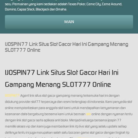
seru. Permainan yang kami sediakan adalah Texas Poker, Ceme City, Ceme Around,
Domino, Capsa Stack, Blackjack dan Omaha.
MAIN
IJOSPIN77 Link Situs Slot Gacor Hari Ini Gampang Menang
SLOT777 Online
IJOSPIN77 Link Situs Slot Gacor Hari Ini
Gampang Menang SLOT777 Online
IJOSPIN77
Agent link situs slot gacor gampang menang terkemuka hari ini dengan
didukung provider slot77 terpercaya dan resmi terlengkap di indonesia. Kami penyedia slot
online memprioritaskan para anggota slot kami untuk mendapatkan kenyamanan dan
keamanan data bergabung bersama kami untuk bermain
slot
online dengan nyaman tentu
dengan link slot gacor serta aplikasi anti blokir. Menjadi keluarga bersama ijospin 77
memiliki akses vip dan kami juga memberikan link rtp live slot yang selalu update setiap
detiknya tentu ini juga merupakan salah satu bocoran game slot gacor dengan tingkat rtp