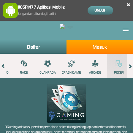
×
IJOSPIN77 Aplikasi Mobile
UNDUH
Jangan tampilkan lagi hari ini
Daftar
Masuk
CASINO
RACE
OLAHRAGA
CRASH GAME
ARCADE
POKER
9Gaming adalah supervisor permainan poker daring terlengkap dan terbesar di Indonesia.
Banyaknya pilihan permainan kartu poker membuat permainan menjadi lebih menarik dan