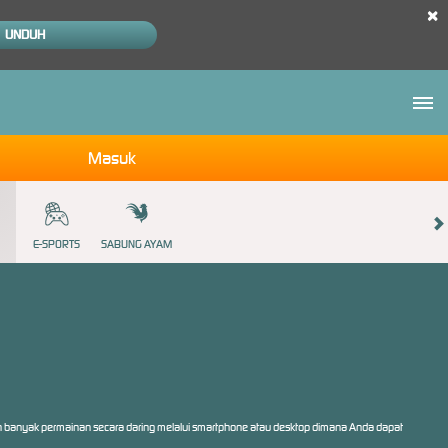
×
UNDUH
Masuk
E-SPORTS
SABUNG AYAM
banyak permainan secara daring melalui smartphone atau desktop dimana Anda dapat