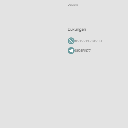
Referral
Dukungan
+6282280246210
@IJOSPIN77