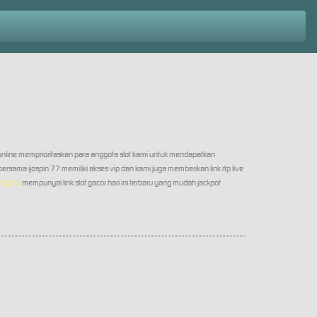
t online memprioritaskan para anggota slot kami untuk mendapatkan
bersama ijospin 77 memiliki akses vip dan kami juga memberikan link rtp live
t gacor
mempunyai link slot gacor hari ini terbaru yang mudah jackpot