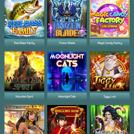
Reel Bass Family
Frozen Blade
Magic Candy Factory
Mountain Spirit
Moonlight Cats
Tiggy Luck