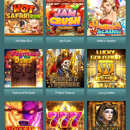
Hot Safari Run
Jam Crush
Hottie’s Vacation
Festival of the Dead
Pirate's Treasure
Lucky Goldbar