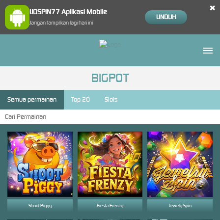
×
IJOSPIN77 Aplikasi Mobile
UNDUH
Jangan tampilkan lagi hari ini
BIGPOT
Semua permainan
Top 20
Slots
Shoot Piggy
Fiesta Frenzy
Jewely Spin