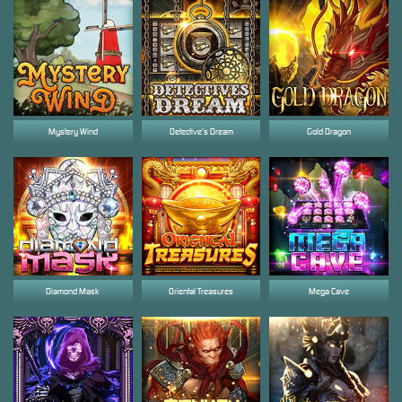
Mystery Wind
Detective’s Dream
Gold Dragon
Diamond Mask
Oriental Treasures
Mega Cave