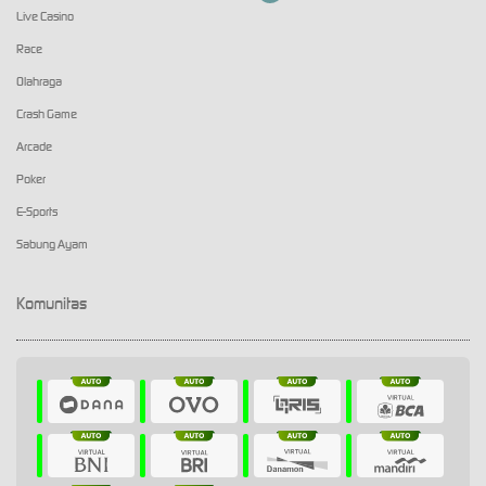
Live Casino
Race
Olahraga
Crash Game
Arcade
Poker
E-Sports
Sabung Ayam
Komunitas