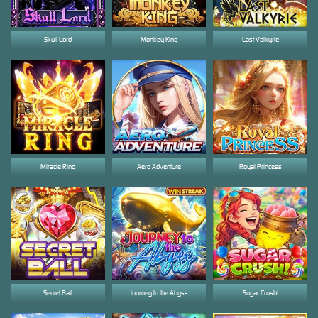
Skull Lord
Monkey King
Last Valkyrie
Miracle Ring
Aero Adventure
Royal Princess
Secret Ball
Journey to the Abyss
Sugar Crush!