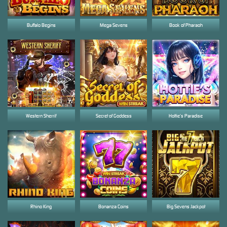
Buffalo Begins
Mega Sevens
Book of Pharaoh
Western Sherrif
Secret of Goddess
Hottie’s Paradise
Rhino King
Bonanza Coins
Big Sevens Jackpot