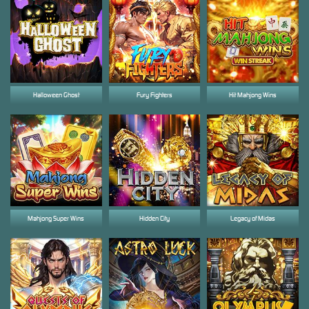
Halloween Ghost
Fury Fighters
Hit Mahjong Wins
Mahjong Super Wins
Hidden City
Legacy of Midas