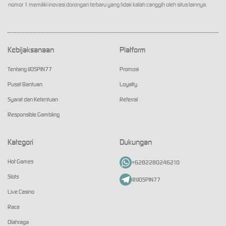
nomor 1 memiliki inovasi dorongan terbaru yang tidak kalah canggih oleh situs lainnya.
Kebijaksanaan
Platform
Tentang IJOSPIN77
Promosi
Pusat Bantuan
Loyalty
Syarat dan Ketentuan
Referral
Responsible Gambling
Kategori
Dukungan
Hot Games
+6282280246210
Slots
@IJOSPIN77
Live Casino
Race
Olahraga