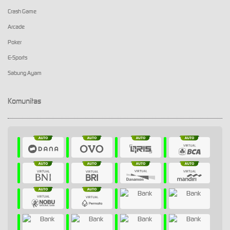
Crash Game
Arcade
Poker
E-Sports
Sabung Ayam
Komunitas