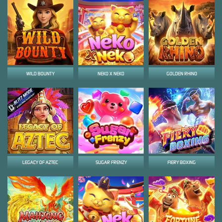
WILD BOUNTY
NEKO X NEKO
GOLDEN RHINO
LEGACY OF AZTEC
SUGAR FRENZY
FIERY BOXING