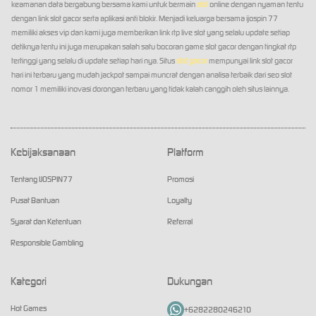
keamanan data bergabung bersama kami untuk bermain
slot
online dengan nyaman tentu
dengan link slot gacor serta aplikasi anti blokir. Menjadi keluarga bersama ijospin 77
memiliki akses vip dan kami juga memberikan link rtp live slot yang selalu update setiap
detiknya tentu ini juga merupakan salah satu bocoran game slot gacor dengan tingkat rtp
tertinggi yang selalu di update setiap hari nya. Situs
slot gacor
mempunyai link slot gacor
hari ini terbaru yang mudah jackpot sampai muncrat dengan analisa terbaik dari seo slot
nomor 1 memiliki inovasi dorongan terbaru yang tidak kalah canggih oleh situs lainnya.
Kebijaksanaan
Platform
Tentang IJOSPIN77
Promosi
Pusat Bantuan
Loyalty
Syarat dan Ketentuan
Referral
Responsible Gambling
Kategori
Dukungan
Hot Games
+6282280246210