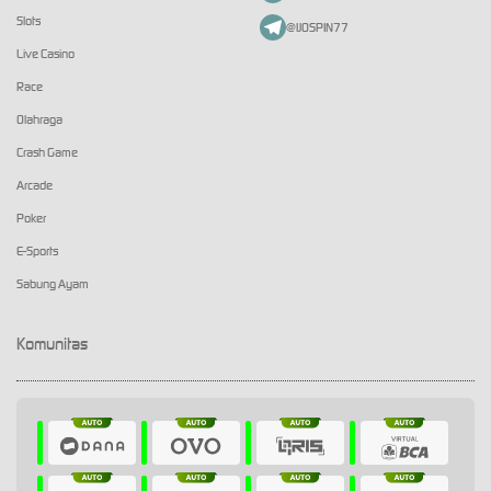
Slots
@IJOSPIN77
Live Casino
Race
Olahraga
Crash Game
Arcade
Poker
E-Sports
Sabung Ayam
Komunitas