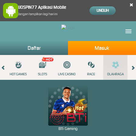
×
IJOSPIN77 Aplikasi Mobile
UNDUH
Jangan tampilkan lagi hari ini
Daftar
Masuk
HOT GAMES
SLOTS
LIVE CASINO
RACE
OLAHRAGA
CRA
BTi Gaming