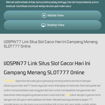
Nikmati odds terbaik di Asia, bonus ekstra parlay tertinggi, free bet tanpa batas & promo
eksklusif. Gamifikasi membuat setiap taruhan jadi makin seru!
Mobile View
Desktop View
IJOSPIN77 Link Situs Slot Gacor Hari Ini Gampang Menang
SLOT777 Online
IJOSPIN77 Link Situs Slot Gacor Hari Ini
Gampang Menang SLOT777 Online
IJOSPIN77
Agent link situs slot gacor gampang menang terkemuka hari ini dengan
didukung provider slot77 terpercaya dan resmi terlengkap di indonesia. Kami penyedia slot
online memprioritaskan para anggota slot kami untuk mendapatkan kenyamanan dan
keamanan data bergabung bersama kami untuk bermain
slot
online dengan nyaman tentu
dengan link slot gacor serta aplikasi anti blokir. Menjadi keluarga bersama ijospin 77
memiliki akses vip dan kami juga memberikan link rtp live slot yang selalu update setiap