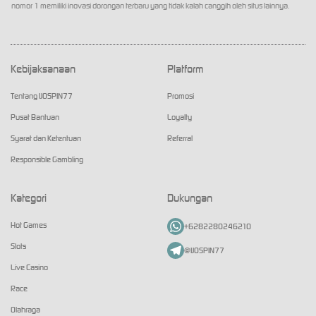
nomor 1 memiliki inovasi dorongan terbaru yang tidak kalah canggih oleh situs lainnya.
Kebijaksanaan
Platform
Tentang IJOSPIN77
Promosi
Pusat Bantuan
Loyalty
Syarat dan Ketentuan
Referral
Responsible Gambling
Kategori
Dukungan
Hot Games
+6282280246210
Slots
@IJOSPIN77
Live Casino
Race
Olahraga