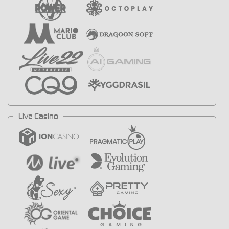
Live Casino