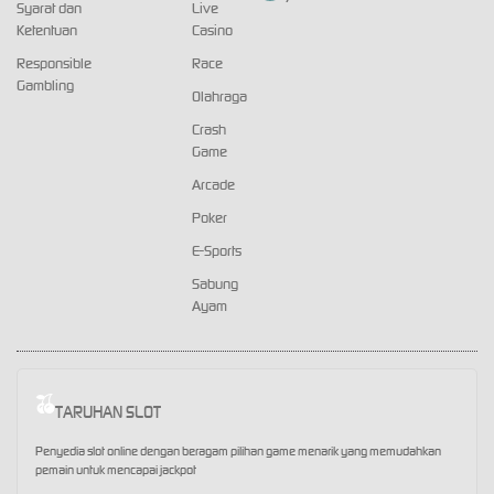
Syarat dan
Live
Ketentuan
Casino
Responsible
Race
Gambling
Olahraga
Crash
Game
Arcade
Poker
E-Sports
Sabung
Ayam
TARUHAN SLOT
Penyedia slot online dengan beragam pilihan game menarik yang memudahkan
pemain untuk mencapai jackpot