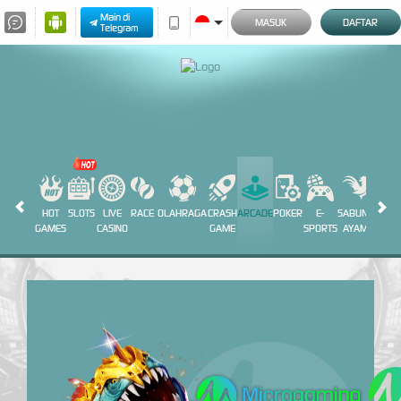
Main di
MASUK
DAFTAR
Telegram
HOT
SLOTS
LIVE
RACE
OLAHRAGA
CRASH
ARCADE
POKER
E-
SABUNG
PROM
GAMES
CASINO
GAME
SPORTS
AYAM