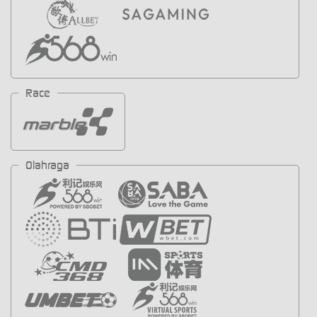
Race
Olahraga