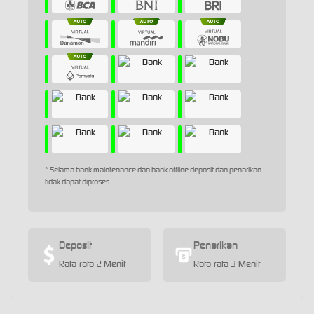
* Selama bank maintenance dan bank offline deposit dan penarikan
tidak dapat diproses
Deposit
Penarikan
Rata-rata 2 Menit
Rata-rata 3 Menit