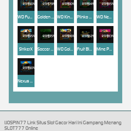
RTP
90%
RTP
79%
RTP
90%
RTP
94%
RTP
85%
WD FuWa Fishing
Golden Tyrant Fishing
WD King Kong Fishing
Plinko Pop
WD Nezha Fishing Legend
RTP
95%
RTP
95%
RTP
86%
RTP
82%
RTP
83%
StrikerX
Soccer Striker
WD Gold Blast Fishing
Fruit Blast
Mine Pop
RTP
90%
Nexus Golden Tyrant
IJOSPIN77 Link Situs Slot Gacor Hari Ini Gampang Menang
SLOT777 Online