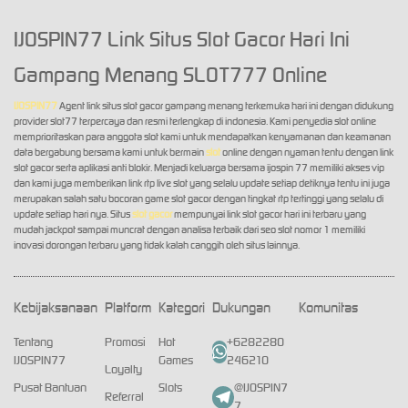
IJOSPIN77 Link Situs Slot Gacor Hari Ini
Gampang Menang SLOT777 Online
IJOSPIN77
Agent link situs slot gacor gampang menang terkemuka hari ini dengan didukung
provider slot77 terpercaya dan resmi terlengkap di indonesia. Kami penyedia slot online
memprioritaskan para anggota slot kami untuk mendapatkan kenyamanan dan keamanan
data bergabung bersama kami untuk bermain
slot
online dengan nyaman tentu dengan link
slot gacor serta aplikasi anti blokir. Menjadi keluarga bersama ijospin 77 memiliki akses vip
dan kami juga memberikan link rtp live slot yang selalu update setiap detiknya tentu ini juga
merupakan salah satu bocoran game slot gacor dengan tingkat rtp tertinggi yang selalu di
update setiap hari nya. Situs
slot gacor
mempunyai link slot gacor hari ini terbaru yang
mudah jackpot sampai muncrat dengan analisa terbaik dari seo slot nomor 1 memiliki
inovasi dorongan terbaru yang tidak kalah canggih oleh situs lainnya.
Kebijaksanaan
Platform
Kategori
Dukungan
Komunitas
Tentang
Promosi
Hot
+6282280
IJOSPIN77
Games
246210
Loyalty
Pusat Bantuan
Slots
@IJOSPIN7
Referral
7