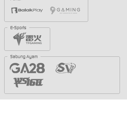
E-Sports
Sabung Ayam