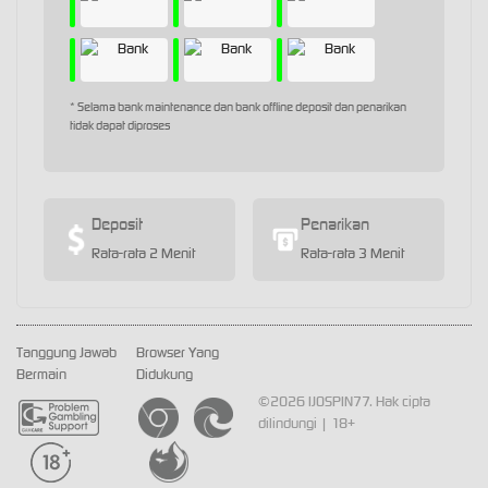
* Selama bank maintenance dan bank offline deposit dan penarikan
tidak dapat diproses
Deposit
Penarikan
Rata-rata 2 Menit
Rata-rata 3 Menit
Tanggung Jawab
Browser Yang
Bermain
Didukung
©2026 IJOSPIN77. Hak cipta
dilindungi | 18+