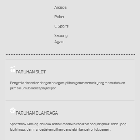
Arcade
Poker
E-Sports
Sabung
Ayam
TARUHAN SLOT
Penyedia slot online dengan beragam pilihan game menarik yang memudahkan
pemain untuk mencapai jackpot
TARUHAN OLAHRAGA
Sportsbook Gaming Platform Terbaik menawarkan lebih banyak game, odds yang
lebih tinggi, dan menyediakan pilihan yang lebih banyak untuk pemain.