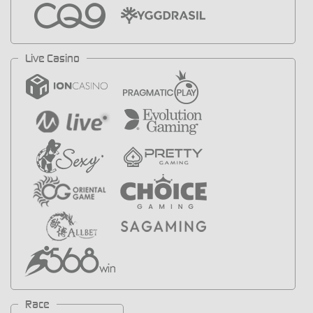
Live Casino
Race