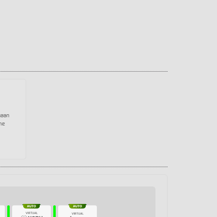
haan
ame