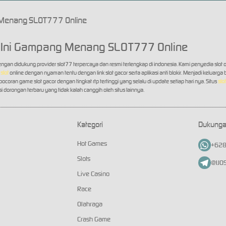
ng Menang SLOT777 Online
ari Ini Gampang Menang SLOT777 Online
engan didukung provider slot77 terpercaya dan resmi terlengkap di indonesia. Kami penyedia slo
n
slot
online dengan nyaman tentu dengan link slot gacor serta aplikasi anti blokir. Menjadi keluarga 
bocoran game slot gacor dengan tingkat rtp tertinggi yang selalu di update setiap hari nya. Situs
slo
i dorongan terbaru yang tidak kalah canggih oleh situs lainnya.
Kategori
Dukung
Hot Games
+62
Slots
@IJO
Live Casino
Race
Olahraga
Crash Game