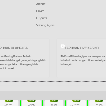
Arcade
Poker
E-Sports
Sabung Ayam
RUHAN OLAHRAGA
TARUHAN LIVE KASINO
ook Gaming Platform Terbaik
Platform Pilihan bagi perusahaan-perusa
kan lebih banyak game, odds yang lebih
terbaik di dunia, dengan pilihan variasi g
 dan menyediakan pilihan yang lebih
terbanyak
untuk pemain.