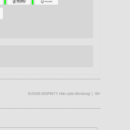
©2026 IJOSPIN77. Hak cipta dilindungi | 18+