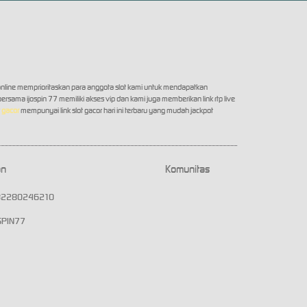
t online memprioritaskan para anggota slot kami untuk mendapatkan
bersama ijospin 77 memiliki akses vip dan kami juga memberikan link rtp live
t gacor
mempunyai link slot gacor hari ini terbaru yang mudah jackpot
an
Komunitas
82280246210
SPIN77