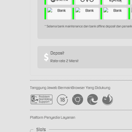
* Selama bank maintenance dan bank offline deposit dan penarik
Deposit
Rata-rata 2 Menit
Tanggung Jawab Bermain
Browser Yang Didukung
Platform Penyedia Layanan
Slots