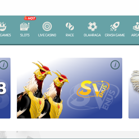
 GAMES
SLOTS
LIVE CASINO
RACE
OLAHRAGA
CRASH GAME
ARC
i
i