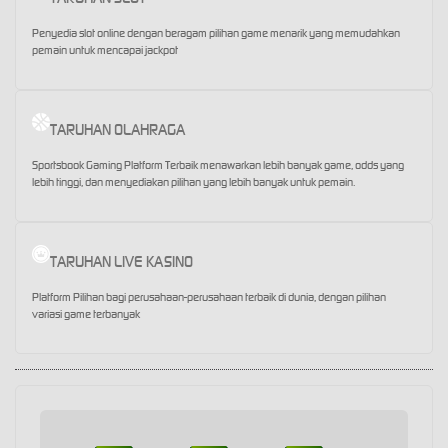
Penyedia slot online dengan beragam pilihan game menarik yang memudahkan
pemain untuk mencapai jackpot
TARUHAN OLAHRAGA
Sportsbook Gaming Platform Terbaik menawarkan lebih banyak game, odds yang
lebih tinggi, dan menyediakan pilihan yang lebih banyak untuk pemain.
TARUHAN LIVE KASINO
Platform Pilihan bagi perusahaan-perusahaan terbaik di dunia, dengan pilihan
variasi game terbanyak