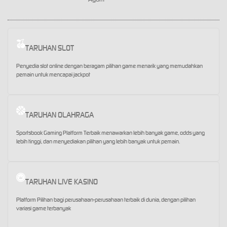
TARUHAN SLOT
Penyedia slot online dengan beragam pilihan game menarik yang memudahkan
pemain untuk mencapai jackpot
TARUHAN OLAHRAGA
Sportsbook Gaming Platform Terbaik menawarkan lebih banyak game, odds yang
lebih tinggi, dan menyediakan pilihan yang lebih banyak untuk pemain.
TARUHAN LIVE KASINO
Platform Pilihan bagi perusahaan-perusahaan terbaik di dunia, dengan pilihan
variasi game terbanyak