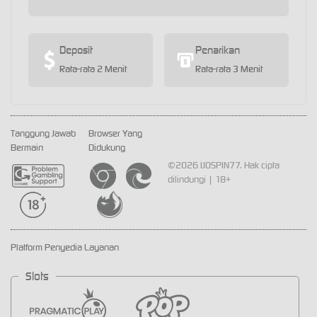
Deposit
Penarikan
Rata-rata 2 Menit
Rata-rata 3 Menit
Tanggung Jawab
Browser Yang
Bermain
Didukung
©2026 IJOSPIN77. Hak cipta
dilindungi | 18+
Platform Penyedia Layanan
Slots