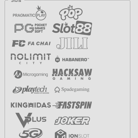
Slots