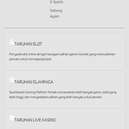
E-Sports
Sabung
Ayam
TARUHAN SLOT
Penyedia slot online dengan beragam pilihan game menarik yang memudahkan
pemain untuk mencapai jackpot
TARUHAN OLAHRAGA
Sportsbook Gaming Platform Terbaik menawarkan lebih banyak game, odds yang
lebih tinggi, dan menyediakan pilihan yang lebih banyak untuk pemain.
TARUHAN LIVE KASINO