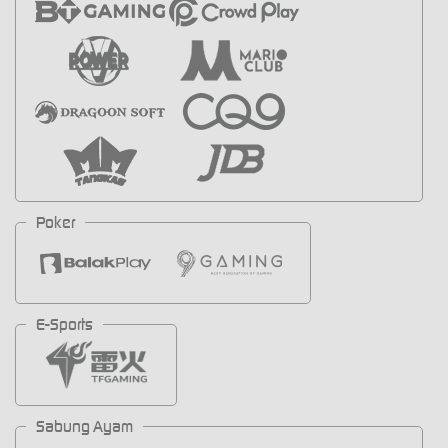
Poker
E-Sports
Sabung Ayam