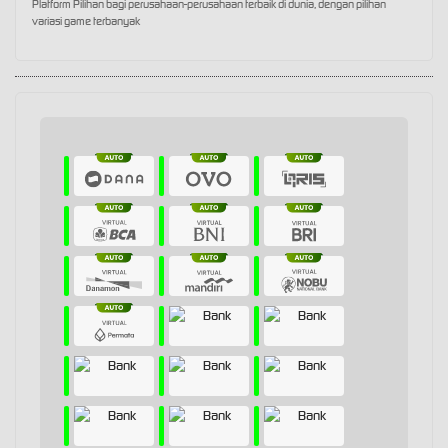
Platform Pilihan bagi perusahaan-perusahaan terbaik di dunia, dengan pilihan
variasi game terbanyak