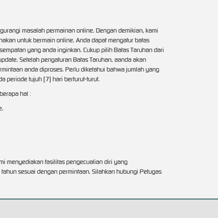
ngurangi masalah permainan online. Dengan demikian, kami
akan untuk bermain online. Anda dapat mengatur batas
sempatan yang anda inginkan. Cukup pilih Batas Taruhan dari
update. Setelah pengaturan Batas Taruhan, aanda akan
mintaan anda diproses. Perlu diketahui bahwa jumlah yang
riode tujuh (7) hari berturut-turut.
erapa hal :
e.
i menyediakan fasilitas pengecualian diri yang
ahun sesuai dengan permintaan. Silahkan hubungi Petugas