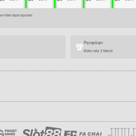
an tidak dapat diproses
Penarikan
Rata-rata 3 Menit