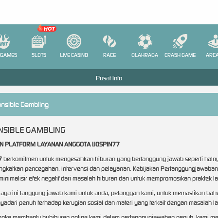
 GAMES
SLOTS
LIVE CASINO
RACE
OLAHRAGA
CRASH GAME
ARC
Pusat Info
nsible Gambling
NSIBLE GAMBLING
AN PLATFORM LAYANAN ANGGOTA IJOSPIN77
7
berkomitmen untuk mengesahkan hiburan yang bertanggung jawab seperti haln
ngkatkan pencegahan, intervensi dan pelayanan. Kebijakan Pertanggungjawab
inimalisir efek negatif dari masalah hiburan dan untuk mempromosikan praktek 
aya ini tanggung jawab kami untuk anda, pelanggan kami, untuk memastikan bahw
yadari penuh terhadap kerugian sosial dan materi yang terkait dengan masalah l
ngka membantu hubiburan online kami dalam pertanggunjawaban penuh, kami mem