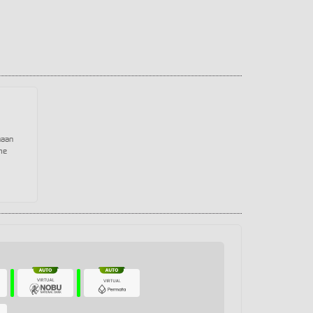
haan
ame