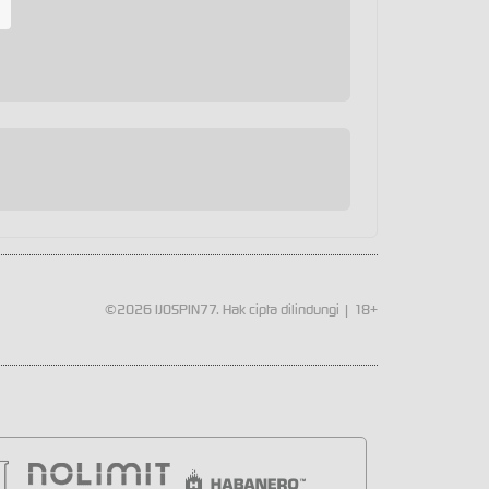
©2026 IJOSPIN77. Hak cipta dilindungi | 18+