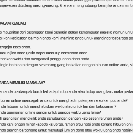
njawaban dibidang masing-masing. Silahkan menghubungi kami jika anda membutu
DALAM KENDALI
 mayoritas dari pelanggan kami bermain dalam kemampuan mereka namun untuk be
likan kebiasaan bermain anda kami meminta anda untuk mengingat beberapa poin
engejar kekalahan.
taruh jika anda yakin dapat menutup kekalahan anda.
erhatikan waktu dan mengamati penggunaan dana anda.
 ingin berbicara dengan seseorang yang berkaitan dengan hiburan online anda, sil
ANDA MEMILIKI MASALAH?
han anda berdampak buruk terhadap hidup anda atau hidup orang lain, maka per
iburan online mencegah anda untuk menghadiri pekerjaan atau kampus anda?
da hiburan untuk menghabiskan waktu atau untuk lari dari kebosanan?
da permainan online sendiri untuk periode waktu yang lama?
h orang lain mengkritik anda sehubungan dengan kebiasaan taruhan anda?
da kehilangan minat kepada keluarga, teman atau hobi anda karena hiburan onl
nda pernah berbohong untuk menutupi jumlah dana atau waktu yang anda habisk