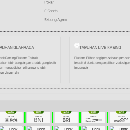
Poker
E-Sports
Sabung Ayam
RUHAN OLAHRAGA
TARUHAN LIVE KASINO
ook Gaming Platform Terbaik
Platform Pilihan bagi perusahaan-perusa
kan lebih banyak game, odds yang lebih
terbaik di dunia, dengan pilihan variasi g
 dan menyediakan pilihan yang lebih
terbanyak
untuk pemain.