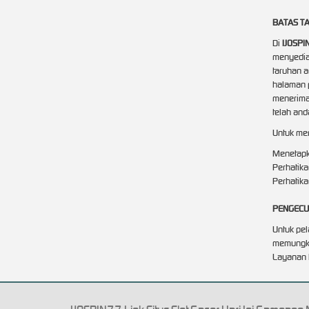
BATAS T
Di
IJOSPI
menyedia
taruhan a
halaman p
menerima 
telah and
Untuk me
Menetapka
Perhatika
Perhatika
PENGECUA
Untuk pel
memungki
Layanan P