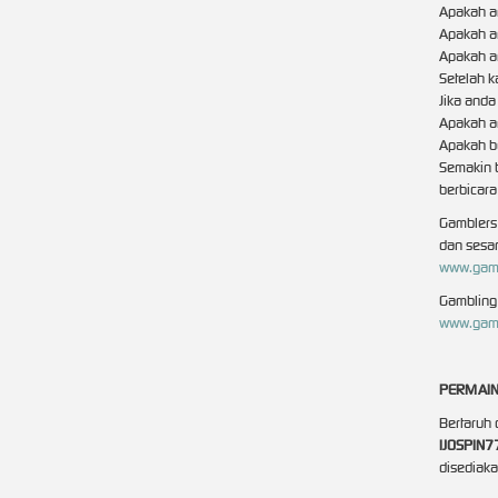
Apakah a
Apakah a
Apakah a
Setelah 
Jika anda
Apakah ar
Apakah be
Semakin 
berbicara
Gamblers
dan sesam
www.gam
Gambling 
www.gamb
PERMAIN
Bertaruh 
IJOSPIN7
disediaka