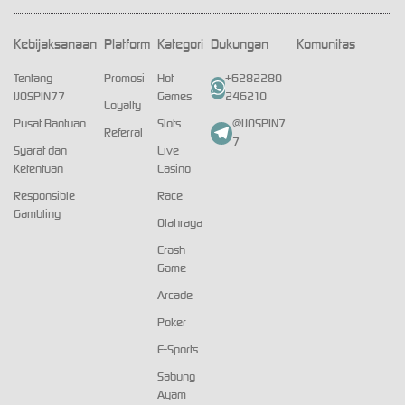
Kebijaksanaan
Platform
Kategori
Dukungan
Komunitas
Tentang
Promosi
Hot
+6282280
IJOSPIN77
Games
246210
Loyalty
Pusat Bantuan
Slots
@IJOSPIN7
Referral
7
Syarat dan
Live
Ketentuan
Casino
Responsible
Race
Gambling
Olahraga
Crash
Game
Arcade
Poker
E-Sports
Sabung
Ayam