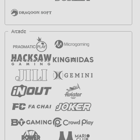
Arcade