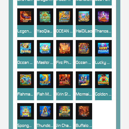
Legend of the phoenix
YaoQianShu
OCEAN MONSTER 2
HaiDiLao
Thanos Avengers
Ocean Paradise
Master Of The Deep
Fire Phoenix
Ocean King 3
Lucky Fishing
Fishman Wharf
Fish Music World
Kirin Storm
Mermaids-6s
Golden Legend Plus
Spongebob
Thunder Dragon
Jin Chan Bu Yu
Buffalo thunder