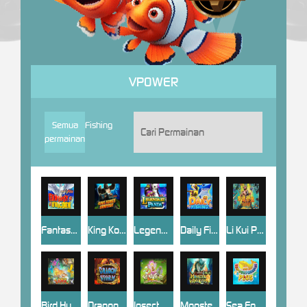
VPOWER
Semua
Fishing
permainan
Fantasy Unicorn
King Kong’s Rampage
Legendary Panda
Daily Fishing
Li Kui Pi Yu
Bird Hunter
Dragon Storm
Insect Paradise
Monster Awaken plus
Sea Food Paradise II Plus