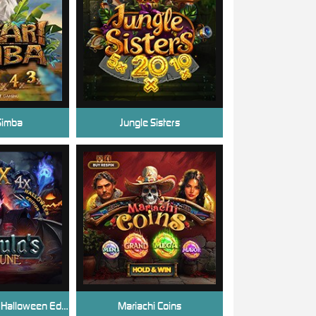
 Simba
Jungle Sisters
Dracula's Fortune Halloween Edition
Mariachi Coins