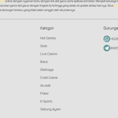
n
slot
online dengan nyaman tentu dengan link slot gacor serta aplikasi anti blokir. Menjadi keluarga 
bocoran game slot gacor dengan tingkat rtp tertinggi yang selalu di update setiap hari nya. Situs
slo
i dorongan terbaru yang tidak kalah canggih oleh situs lainnya.
Kategori
Dukung
Hot Games
+62
Slots
@IJO
Live Casino
Race
Olahraga
Crash Game
Arcade
Poker
E-Sports
Sabung Ayam