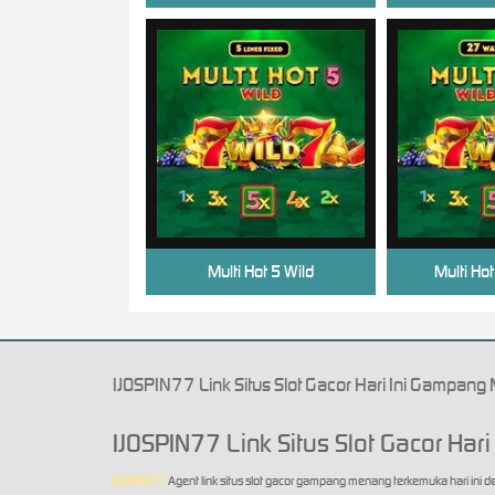
Multi Hot 5 Wild
Multi Ho
IJOSPIN77 Link Situs Slot Gacor Hari Ini Gampa
IJOSPIN77 Link Situs Slot Gacor H
IJOSPIN77
Agent link situs slot gacor gampang menang terkemuka hari ini d