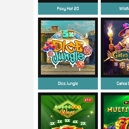
Foxy Hot 20
WildM
Dice Jungle
Gates 