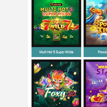
Multi Hot 5 Super Wilds
Power 