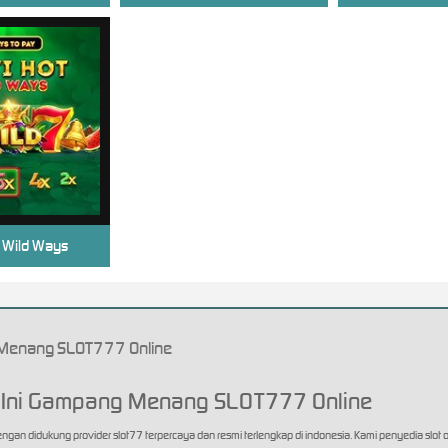
t Wild Ways
ng Menang SLOT777 Online
ari Ini Gampang Menang SLOT777 Online
engan didukung provider slot77 terpercaya dan resmi terlengkap di indonesia. Kami penyedia slo