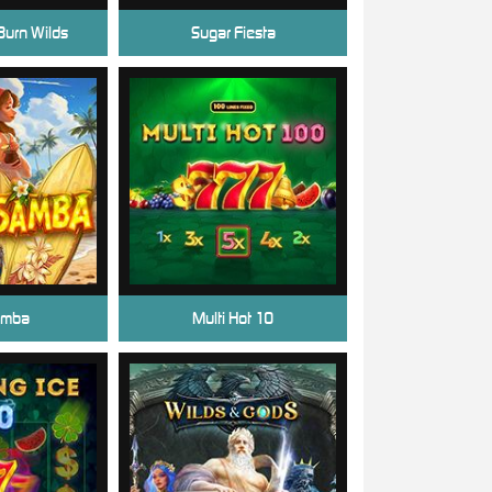
 Burn Wilds
Sugar Fiesta
amba
Multi Hot 10