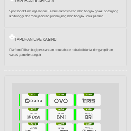
TARUHAN OLAHRAGA
Sportsbook Gaming Platform Terbaik menawarkan lebih banyak game, odds yang
lebih tinggi, dan menyediakan pilihan yang lebih banyak untuk pemain.
TARUHAN LIVE KASINO
Platform Pilihan bagi perusahaan-perusahaan terbaik di dunia, dengan pilihan
variasi game terbanyak