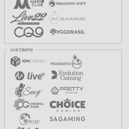
Live Casino