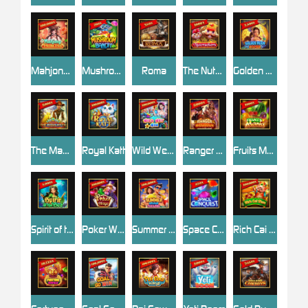
Mahjong Princess
Mushroom Bandit
Roma
The Nutcrackers
Golden Moon Empire
The Maya Myth
Royal Katt
Wild Wet Win
Ranger Showdown
Fruits Mania
Spirit of the Sea
Poker Ways
Summer Splash Paradise
Space Conquest
Rich Cai Shen