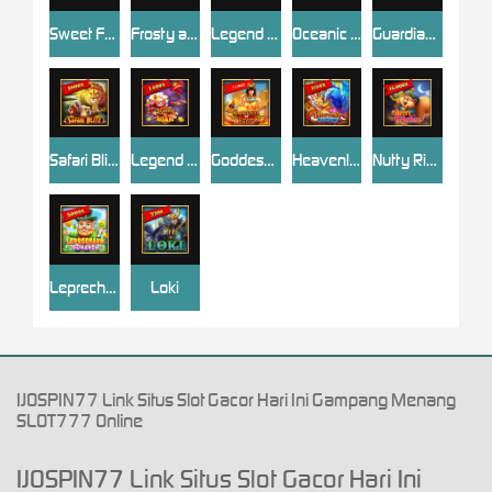
Sweet Frenzy
Frosty and Flamy
Legend Of Eagle
Oceanic Melodies
Guardian of the Museum
Safari Blitz
Legend of Nian
Goddess Of Egypt
Heavenly Fortunes
Nutty Riches
Leprechaun Bonanza
Loki
IJOSPIN77 Link Situs Slot Gacor Hari Ini Gampang Menang
SLOT777 Online
IJOSPIN77 Link Situs Slot Gacor Hari Ini