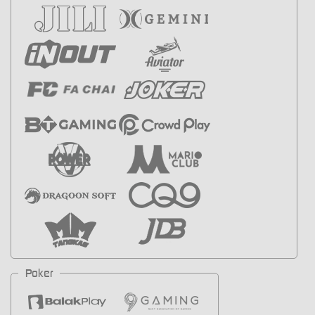
Poker