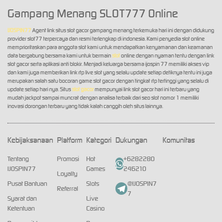
Gampang Menang SLOT777 Online
IJOSPIN77
Agent link situs slot gacor gampang menang terkemuka hari ini dengan didukung
provider slot77 terpercaya dan resmi terlengkap di indonesia. Kami penyedia slot online
memprioritaskan para anggota slot kami untuk mendapatkan kenyamanan dan keamanan
data bergabung bersama kami untuk bermain
slot
online dengan nyaman tentu dengan link
slot gacor serta aplikasi anti blokir. Menjadi keluarga bersama ijospin 77 memiliki akses vip
dan kami juga memberikan link rtp live slot yang selalu update setiap detiknya tentu ini juga
merupakan salah satu bocoran game slot gacor dengan tingkat rtp tertinggi yang selalu di
update setiap hari nya. Situs
slot gacor
mempunyai link slot gacor hari ini terbaru yang
mudah jackpot sampai muncrat dengan analisa terbaik dari seo slot nomor 1 memiliki
inovasi dorongan terbaru yang tidak kalah canggih oleh situs lainnya.
Kebijaksanaan
Platform
Kategori
Dukungan
Komunitas
Tentang
Promosi
Hot
+6282280
IJOSPIN77
Games
246210
Loyalty
Pusat Bantuan
Slots
@IJOSPIN7
Referral
7
Syarat dan
Live
Ketentuan
Casino