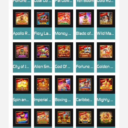
Fortune Jewels III
Goal Go Win
Pai Gow Ways
Yeti Boom
Gold Rush Cowboys
Apollo Ray of Luck
Fiery Lava
Money Empire
Blade of Fortune
Wild Mafia
City of Jewels
Alien Smash
God Of Wealth
Fortune Lions
Golden Horse Ride
Spin and Win
Imperial Majesty
Boxing Fury
Caribbean Riches
Mighty Sevens