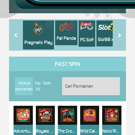
i
i
i
i
i
Facha
Fat Panda
Slot88 x PP
PG Soft
Pragmatic Play
FAST SPIN
Semua
Top
Slots
permainan
20
Adventure To The West
Royale House
The Great Safari
Wild Calavera
Neko Riches