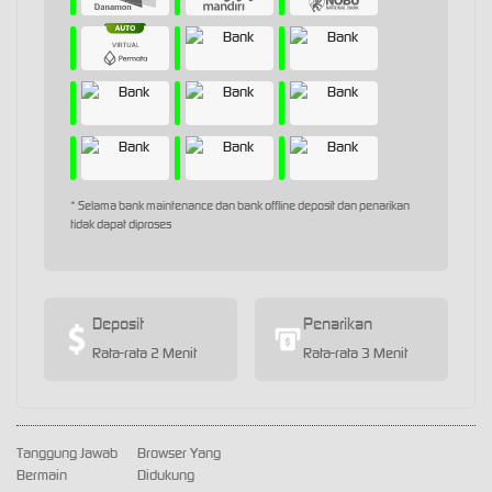
* Selama bank maintenance dan bank offline deposit dan penarikan
tidak dapat diproses
Deposit
Penarikan
Rata-rata 2 Menit
Rata-rata 3 Menit
Tanggung Jawab
Browser Yang
Bermain
Didukung