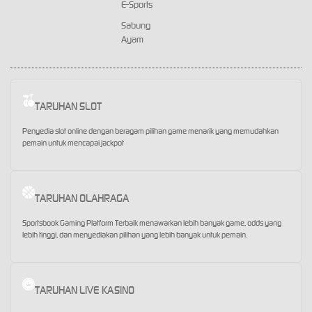
E-Sports
Sabung
Ayam
TARUHAN SLOT
Penyedia slot online dengan beragam pilihan game menarik yang memudahkan
pemain untuk mencapai jackpot
TARUHAN OLAHRAGA
Sportsbook Gaming Platform Terbaik menawarkan lebih banyak game, odds yang
lebih tinggi, dan menyediakan pilihan yang lebih banyak untuk pemain.
TARUHAN LIVE KASINO