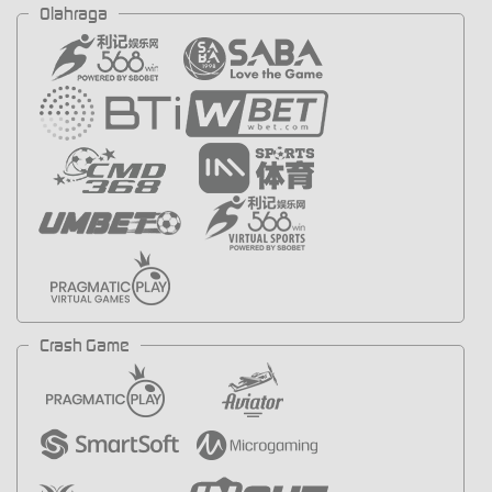
Olahraga
Crash Game