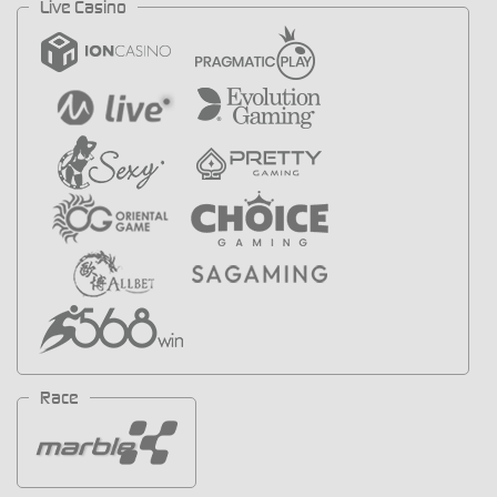
Live Casino
Race