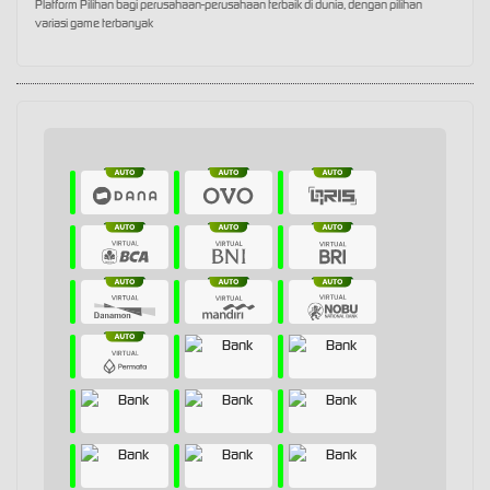
Platform Pilihan bagi perusahaan-perusahaan terbaik di dunia, dengan pilihan
variasi game terbanyak