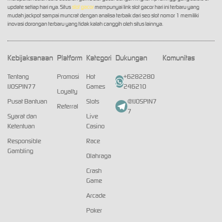
update setiap hari nya. Situs
slot gacor
mempunyai link slot gacor hari ini terbaru yang
mudah jackpot sampai muncrat dengan analisa terbaik dari seo slot nomor 1 memiliki
inovasi dorongan terbaru yang tidak kalah canggih oleh situs lainnya.
Kebijaksanaan
Platform
Kategori
Dukungan
Komunitas
Tentang
Promosi
Hot
+6282280
IJOSPIN77
Games
246210
Loyalty
Pusat Bantuan
Slots
@IJOSPIN7
Referral
7
Syarat dan
Live
Ketentuan
Casino
Responsible
Race
Gambling
Olahraga
Crash
Game
Arcade
Poker