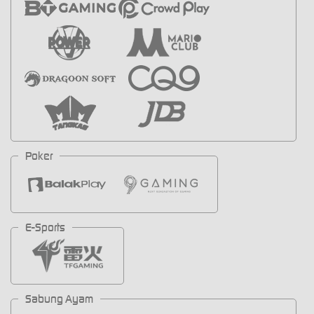
Poker
E-Sports
Sabung Ayam