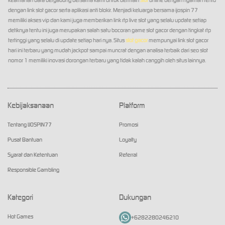
keamanan data bergabung bersama kami untuk bermain
slot
online dengan nyaman tentu
dengan link slot gacor serta aplikasi anti blokir. Menjadi keluarga bersama ijospin 77
memiliki akses vip dan kami juga memberikan link rtp live slot yang selalu update setiap
detiknya tentu ini juga merupakan salah satu bocoran game slot gacor dengan tingkat rtp
tertinggi yang selalu di update setiap hari nya. Situs
slot gacor
mempunyai link slot gacor
hari ini terbaru yang mudah jackpot sampai muncrat dengan analisa terbaik dari seo slot
nomor 1 memiliki inovasi dorongan terbaru yang tidak kalah canggih oleh situs lainnya.
Kebijaksanaan
Platform
Tentang IJOSPIN77
Promosi
Pusat Bantuan
Loyalty
Syarat dan Ketentuan
Referral
Responsible Gambling
Kategori
Dukungan
Hot Games
+6282280246210