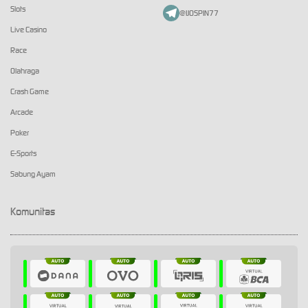
Slots
@IJOSPIN77
Live Casino
Race
Olahraga
Crash Game
Arcade
Poker
E-Sports
Sabung Ayam
Komunitas