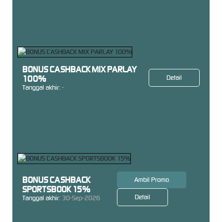
BONUS CASHBACK MIX PARLAY
100%
Detail
Tanggal akhir:
-
BONUS CASHBACK
Ambil Promo
SPORTSBOOK 15%
Detail
Tanggal akhir:
30-Sep-2026