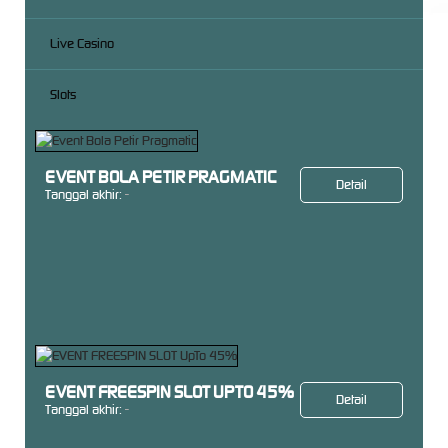
Live Casino
Slots
EVENT BOLA PETIR PRAGMATIC
Detail
Tanggal akhir:
-
EVENT FREESPIN SLOT UPTO 45%
Detail
Tanggal akhir:
-