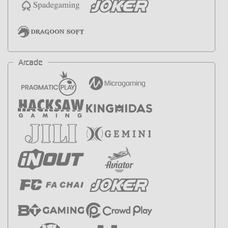
Arcade