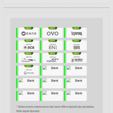
* Selama bank maintenance dan bank offline deposit dan penarikan
tidak dapat diproses