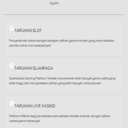
Ayam
TARUHAN SLOT
Penyedia slot online dengan beragam pilihan game menarik yang memudahkan
pemain untuk mencapai jackpot
TARUHAN OLAHRAGA
Sportsbook Gaming Platform Terbaik menawarkan lebih banyak game, odds yang
lebih tinggi, dan menyediakan pilihan yang lebih banyak untuk pemain.
TARUHAN LIVE KASINO
Platform Pilihan bagi perusahaan-perusahaan terbaik di dunia, dengan pilihan
variasi game terbanyak