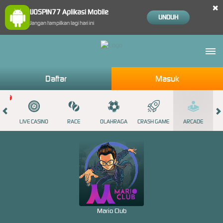
×
IJOSPIN77 Aplikasi Mobile
UNDUH
Jangan tampilkan lagi hari ini
Daftar
Masuk
S
LIVE CASINO
RACE
OLAHRAGA
CRASH GAME
ARCADE
Mario Club