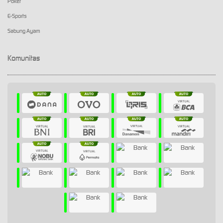
Poker
E-Sports
Sabung Ayam
Komunitas