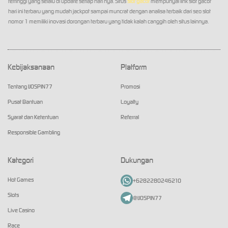
tertinggi yang selalu di update setiap hari nya. Situs
slot gacor
mempunyai link slot gacor
hari ini terbaru yang mudah jackpot sampai muncrat dengan analisa terbaik dari seo slot
nomor 1 memiliki inovasi dorongan terbaru yang tidak kalah canggih oleh situs lainnya.
Kebijaksanaan
Platform
Tentang IJOSPIN77
Promosi
Pusat Bantuan
Loyalty
Syarat dan Ketentuan
Referral
Responsible Gambling
Kategori
Dukungan
Hot Games
+6282280246210
Slots
@IJOSPIN77
Live Casino
Race