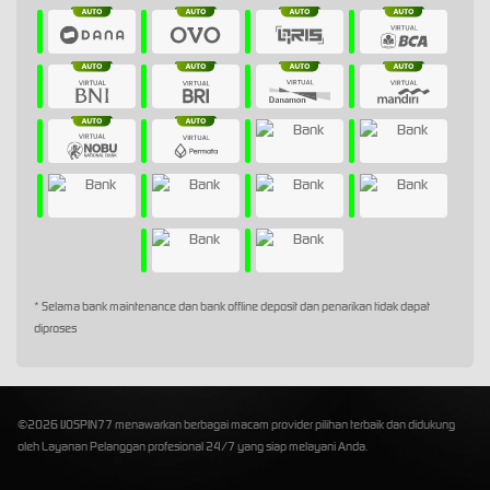
* Selama bank maintenance dan bank offline deposit dan penarikan tidak dapat
diproses
©2026 IJOSPIN77 menawarkan berbagai macam provider pilihan terbaik dan didukung
oleh Layanan Pelanggan profesional 24/7 yang siap melayani Anda.