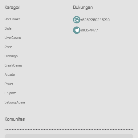
Kategori
Dukungan
Hot Games
+6282280246210
Slots
@IJOSPIN77
Live Casino
Race
Olahraga
Crash Game
Arcade
Poker
E-Sports
Sabung Ayam
Komunitas