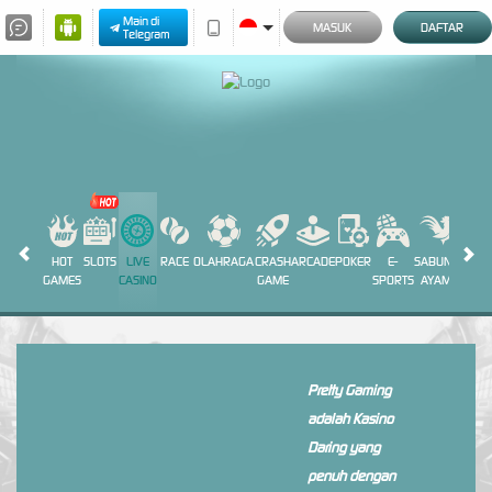
Main di
MASUK
DAFTAR
Telegram
HOT
SLOTS
LIVE
RACE
OLAHRAGA
CRASH
ARCADE
POKER
E-
SABUNG
PROM
GAMES
CASINO
GAME
SPORTS
AYAM
Pretty Gaming
adalah Kasino
Daring yang
penuh dengan