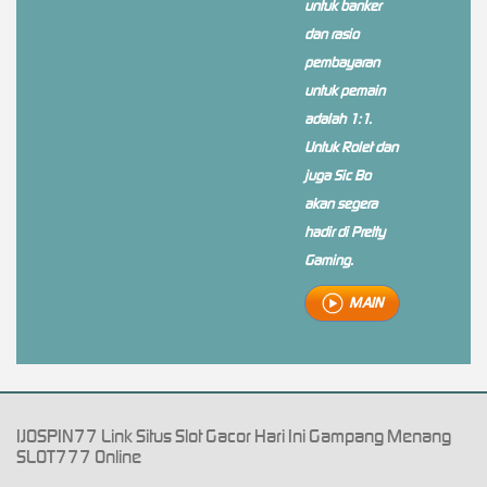
untuk banker
dan rasio
pembayaran
untuk pemain
adalah 1:1.
Untuk Rolet dan
juga Sic Bo
akan segera
hadir di Pretty
Gaming.
MAIN
IJOSPIN77 Link Situs Slot Gacor Hari Ini Gampang Menang
SLOT777 Online