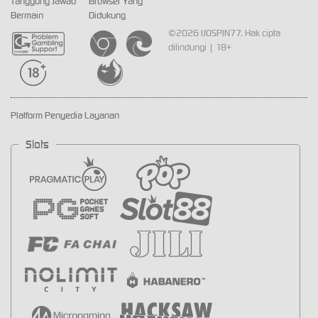
Tanggung Jawab
Browser Yang
Bermain
Didukung
©2026 IJOSPIN77. Hak cipta
dilindungi | 18+
Platform Penyedia Layanan
Slots