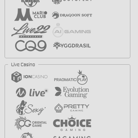
Live Casino