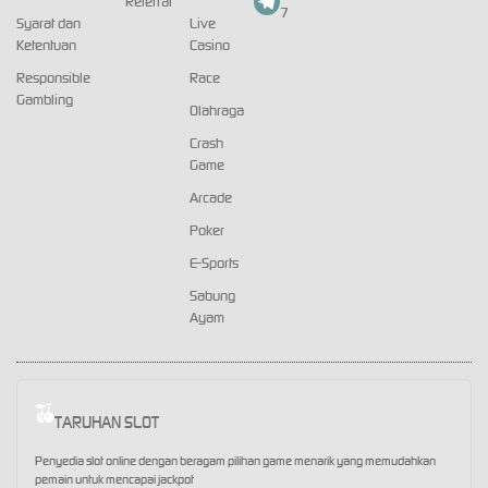
Referral
7
Syarat dan
Live
Ketentuan
Casino
Responsible
Race
Gambling
Olahraga
Crash
Game
Arcade
Poker
E-Sports
Sabung
Ayam
TARUHAN SLOT
Penyedia slot online dengan beragam pilihan game menarik yang memudahkan
pemain untuk mencapai jackpot