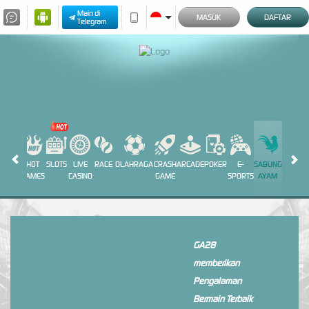
Main di
MASUK
DAFTAR
Telegram
HOT
SLOTS
LIVE
RACE
OLAHRAGA
CRASH
ARCADE
POKER
E-
SABUNG
PROMOS
GAMES
CASINO
GAME
SPORTS
AYAM
GA28
memberikan
Pengalaman
Bermain Terbaik