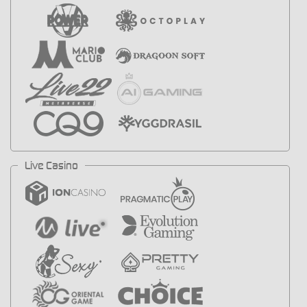
Live Casino