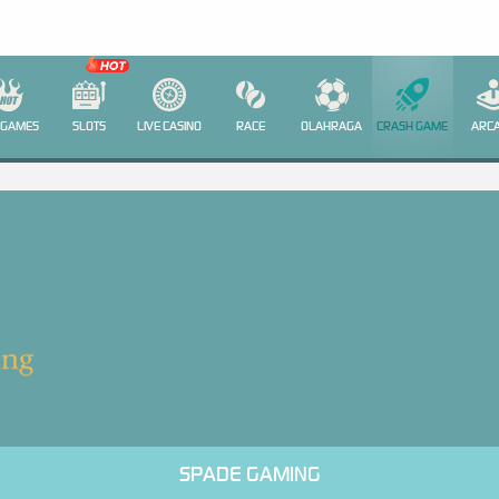
 GAMES
SLOTS
LIVE CASINO
RACE
OLAHRAGA
CRASH GAME
ARC
SPADE GAMING