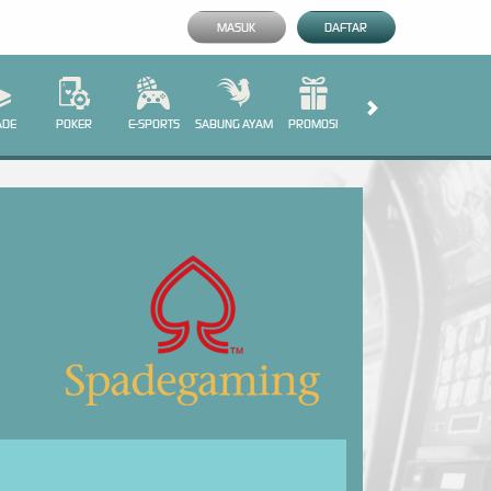
MASUK
DAFTAR
ADE
POKER
E-SPORTS
SABUNG AYAM
PROMOSI