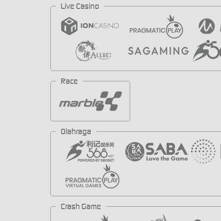
Live Casino
Race
Olahraga
Crash Game