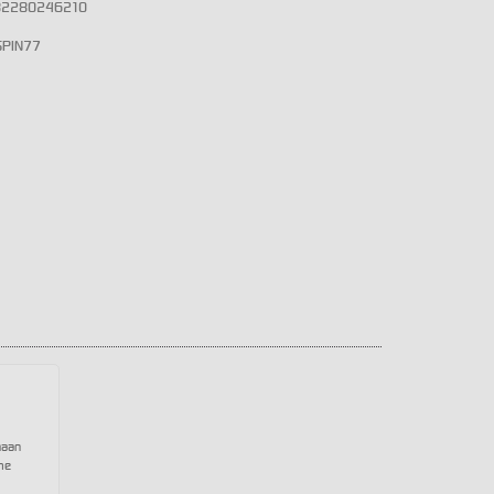
82280246210
SPIN77
haan
ame