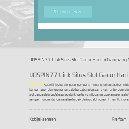
Semua permainan
IJOSPIN77 Link Situs Slot Gacor Hari Ini Gampa
IJOSPIN77 Link Situs Slot Gacor H
IJOSPIN77
Agent link situs slot gacor gampang menang terkemuka hari ini d
kenyamanan dan keamanan data bergabung bersama kami untuk bermai
slot yang selalu update setiap detiknya tentu ini juga merupakan salah satu 
sampai muncrat dengan analisa terbaik dari seo slot nomor 1 memiliki inovas
Kebijaksanaan
Platform