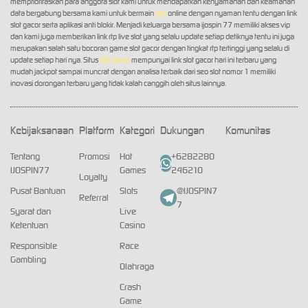
memprioritaskan para anggota slot kami untuk mendapatkan kenyamanan dan keamanan
data bergabung bersama kami untuk bermain
slot
online dengan nyaman tentu dengan link
slot gacor serta aplikasi anti blokir. Menjadi keluarga bersama ijospin 77 memiliki akses vip
dan kami juga memberikan link rtp live slot yang selalu update setiap detiknya tentu ini juga
merupakan salah satu bocoran game slot gacor dengan tingkat rtp tertinggi yang selalu di
update setiap hari nya. Situs
slot gacor
mempunyai link slot gacor hari ini terbaru yang
mudah jackpot sampai muncrat dengan analisa terbaik dari seo slot nomor 1 memiliki
inovasi dorongan terbaru yang tidak kalah canggih oleh situs lainnya.
Kebijaksanaan
Platform
Kategori
Dukungan
Komunitas
Tentang
Promosi
Hot
+6282280
IJOSPIN77
Games
246210
Loyalty
Pusat Bantuan
Slots
@IJOSPIN7
Referral
7
Syarat dan
Live
Ketentuan
Casino
Responsible
Race
Gambling
Olahraga
Crash
Game