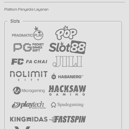
Platform Penyedia Layanan
Slots