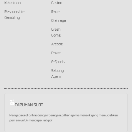
Ketentuan
Casino
Responsible
Race
Gambling
Olahraga
Crash
Game
Arcade
Poker
E-Sports
Sabung
Ayam
TARUHAN SLOT
Penyedia slot online dengan beragam pilihan game menarik yang memudahkan
pemain untuk mencapai jackpot