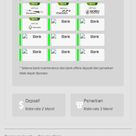
* Selama bank maintenance dan bank offline deposit dan penarikan
tidak dapat diproses
Deposit
Penarikan
Rata-rata 2 Menit
Rata-rata 3 Menit