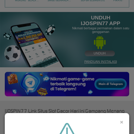
WUKONG - BLACK SCATTER
SWEET BONANZA 2500
SUPER ELEMENTS 2
PIRATE QUEST 1
UNDUH
IJOSPIN77 APP
Nikmati berbagai permainan dalam satu
genggaman
UNDUH
PANDUAN INSTALASI
IJOSPIN77 Link Situs Slot Gacor Hari Ini Gampang Menang
SLOT777 Online
×