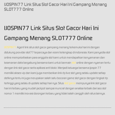
IJOSPIN77 Link Situs Slot Gacor Hari Ini Gampang Menang
SLOT777 Online
IJOSPIN77 Link Situs Slot Gacor Hari Ini
Gampang Menang SLOT777 Online
IJOSPIN77
Agent link situs slot gacor gampang menang terkemuka hari ini dengan
didukung provider slot77 terpercaya dan resmi terlengkap di indonesia. Kami penyedia slot
online memprioritaskan para anggota slot kami untuk mendapatkan kenyamanan dan
keamanan data bergabung bersama kami untuk bermain
slot
online dengan nyaman tentu
dengan link slot gacor serta aplikasi anti blokir. Menjadi keluarga bersama ijospin 77
memiliki akses vip dan kami juga memberikan link rtp live slot yang selalu update setiap
detiknya tentu ini juga merupakan salah satu bocoran game slot gacor dengan tingkat rtp
tertinggi yang selalu di update setiap hari nya. Situs
slot gacor
mempunyai link slot gacor
hari ini terbaru yang mudah jackpot sampai muncrat dengan analisa terbaik dari seo slot
nomor 1 memiliki inovasi dorongan terbaru yang tidak kalah canggih oleh situs lainnya.