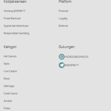
Kebijaksanaan
Platform
Tentang IJOSPIN77
Promosi
Pusat Bantuan
Loyalty
Syarat dan Ketentuan
Referral
Responsible Gambling
Kategori
Dukungan
Hot Games
+6282280246210
Slots
@IJOSPIN77
Live Casino
Race
Olahraga
Crash Game
Arcade
Poker