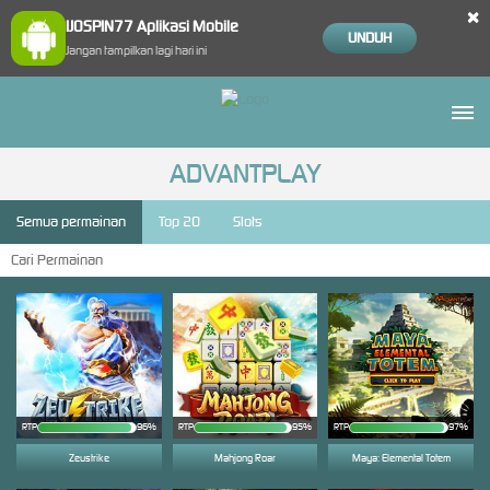
×
IJOSPIN77 Aplikasi Mobile
UNDUH
Jangan tampilkan lagi hari ini
ADVANTPLAY
Semua permainan
Top 20
Slots
RTP
96%
RTP
95%
RTP
97%
Zeustrike
Mahjong Roar
Maya: Elemental Totem