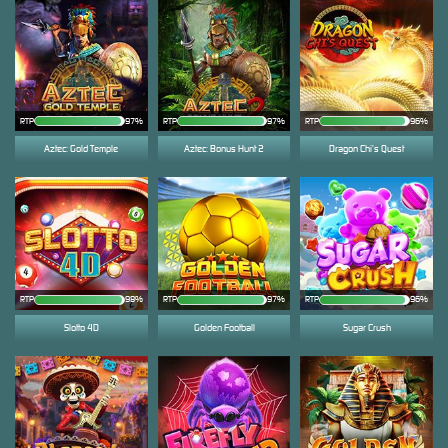
RTP
97%
RTP
97%
RTP
96%
Aztec: Gold Temple
Aztec: Bonus Hunt 2
Dragon Chi’s Quest
RTP
98%
RTP
97%
RTP
96%
Slotto 4D
Golden Football
Sugar Crush