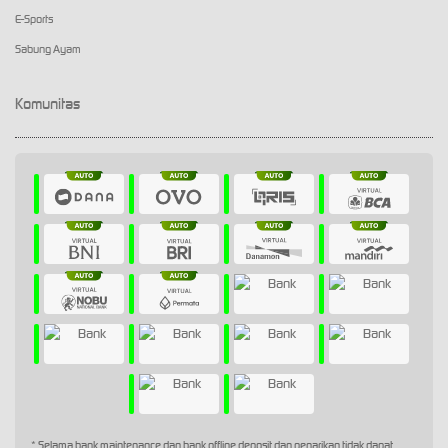
E-Sports
Sabung Ayam
Komunitas
* Selama bank maintenance dan bank offline deposit dan penarikan tidak dapat