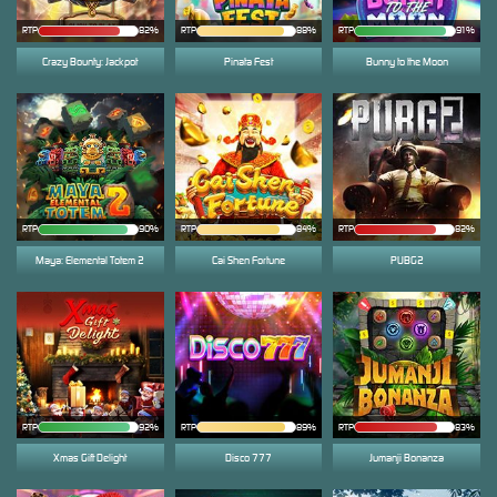
RTP
82%
RTP
88%
RTP
91%
Crazy Bounty: Jackpot
Pinata Fest
Bunny to the Moon
RTP
90%
RTP
84%
RTP
82%
Maya: Elemental Totem 2
Cai Shen Fortune
PUBG2
RTP
92%
RTP
89%
RTP
83%
Xmas Gift Delight
Disco 777
Jumanji Bonanza