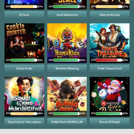
RTP
87%
RTP
95%
RTP
87%
DJ Fever
Jewel Mastermind
Mace of Hercules
RTP
90%
RTP
94%
RTP
82%
Cookie Hunter
Ramakien Blessing
Pirate Treasure Hunt
RTP
88%
RTP
94%
RTP
93%
Squid Game 2: Mukunghwa
Buffalo Rush HIGHROLLER
Nexus Gift Delight