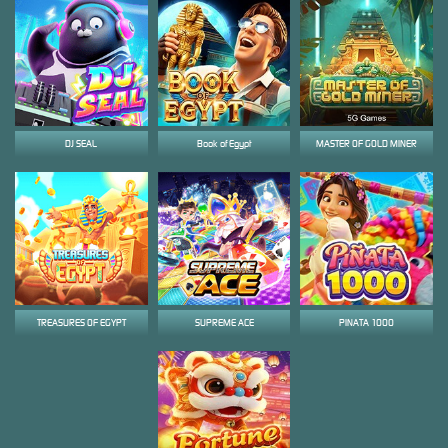
DJ SEAL
Book of Egypt
MASTER OF GOLD MINER
TREASURES OF EGYPT
SUPREME ACE
PINATA 1000