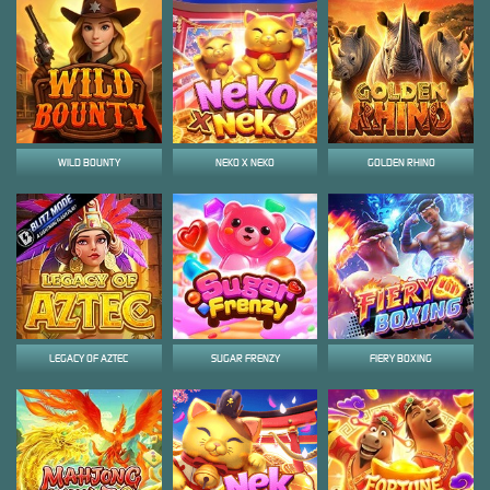
WILD BOUNTY
NEKO X NEKO
GOLDEN RHINO
LEGACY OF AZTEC
SUGAR FRENZY
FIERY BOXING