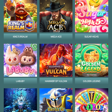
KING'S REALM
MEGA ACE
SUGAR HIGH5
LABUBY
HAMMER OF VULCAN
GOLDEN LEGEND