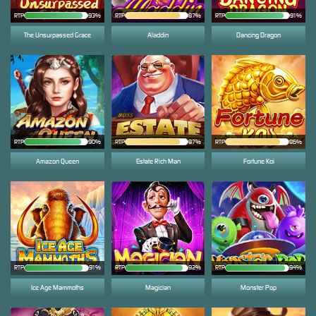
RTP
93%
RTP
87%
RTP
91%
The Unsurpassed Grace
Aladdin
Dancing Dragon
RTP
90%
RTP
87%
RTP
86%
Amazon Queen
Estate Rich Man
Fortune Koi
RTP
91%
RTP
92%
RTP
94%
Ice Age Mammoths
Magician
Monster Pop