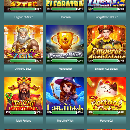
RTP
96%
RTP
96%
RTP
95%
Legend of Aztec
Cleopatra
Lucky Wheel Deluxe
RTP
98%
RTP
98%
RTP
97%
Almighty Zeus
Frenzyshot
Emperor Auspicious
RTP
96%
RTP
96%
RTP
98%
Taichi Fortuna
The LIttle Witch
Fortune Cat