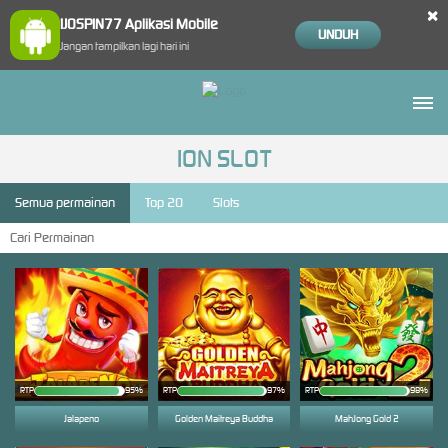
×
IJOSPIN77 Aplikasi Mobile
UNDUH
Jangan tampilkan lagi hari ini
ION SLOT
Semua permainan
Top 20
Slots
RTP
95%
RTP
97%
RTP
98%
Jalapeno
Golden Maitreya Buddha
MahJong Gold 2