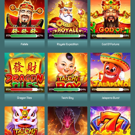
RTP
97%
RTP
95%
RTP
89%
Fafafa
Royale Expedition
God Of Fortune
RTP
81%
RTP
94%
RTP
85%
Dragon Tiles
Taichi Boy
Jalapeno Burst