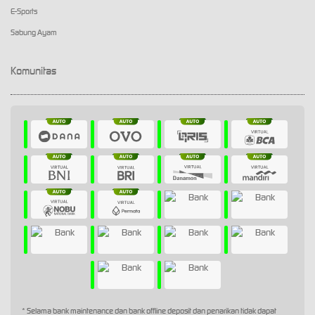
E-Sports
Sabung Ayam
Komunitas
* Selama bank maintenance dan bank offline deposit dan penarikan tidak dapat