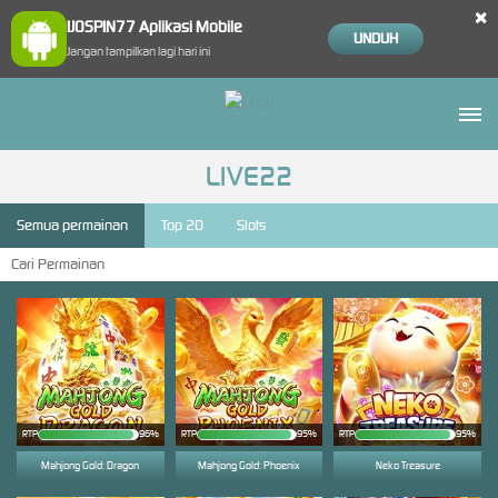
×
IJOSPIN77 Aplikasi Mobile
UNDUH
Jangan tampilkan lagi hari ini
LIVE22
Semua permainan
Top 20
Slots
RTP
96%
RTP
95%
RTP
95%
Mahjong Gold: Dragon
Mahjong Gold: Phoenix
Neko Treasure