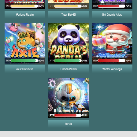
RTP
88%
RTP
86%
RTP
79%
Fortune Realm
Tiger Slot4D
Oni Cosmic Atlas
RTP
93%
RTP
94%
RTP
79%
Axie Universe
Panda Realm
Winter Winnings
RTP
82%
Jarvis