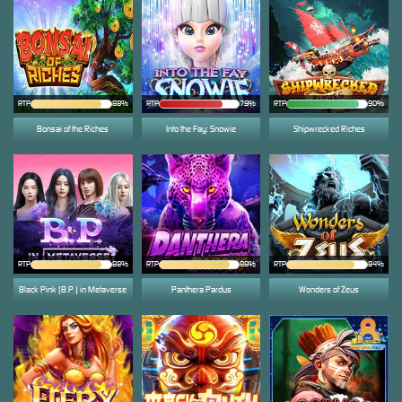
RTP
88%
RTP
79%
RTP
90%
Bonsai of the Riches
Into the Fay: Snowie
Shipwrecked Riches
RTP
88%
RTP
88%
RTP
84%
Black Pink (B.P.) in Metaverse
Panthera Pardus
Wonders of Zeus