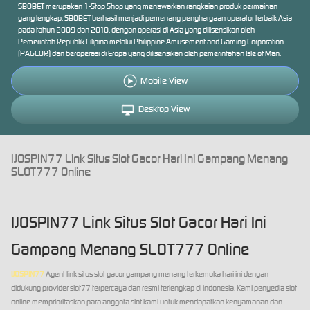
SBOBET merupakan 1-Stop Shop yang menawarkan rangkaian produk permainan
yang lengkap. SBOBET berhasil menjadi pemenang penghargaan operator terbaik Asia
pada tahun 2009 dan 2010, dengan operasi di Asia yang dilisensikan oleh
Pemerintah Republik Filipina melalui Philippine Amusement and Gaming Corporation
(PAGCOR) dan beroperasi di Eropa yang dilisensikan oleh pemerintahan Isle of Man.
Mobile View
Desktop View
IJOSPIN77 Link Situs Slot Gacor Hari Ini Gampang Menang
SLOT777 Online
IJOSPIN77 Link Situs Slot Gacor Hari Ini
Gampang Menang SLOT777 Online
IJOSPIN77
Agent link situs slot gacor gampang menang terkemuka hari ini dengan
didukung provider slot77 terpercaya dan resmi terlengkap di indonesia. Kami penyedia slot
online memprioritaskan para anggota slot kami untuk mendapatkan kenyamanan dan