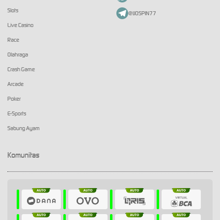
Slots
@IJOSPIN77
Live Casino
Race
Olahraga
Crash Game
Arcade
Poker
E-Sports
Sabung Ayam
Komunitas