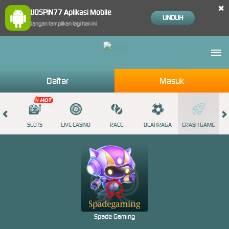
×
IJOSPIN77 Aplikasi Mobile
UNDUH
Jangan tampilkan lagi hari ini
Daftar
Masuk
MES
SLOTS
LIVE CASINO
RACE
OLAHRAGA
CRASH GAME
Spade Gaming