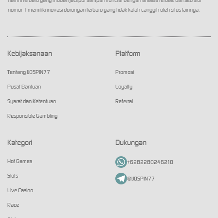
hari ini terbaru yang mudah jackpot sampai muncrat dengan analisa terbaik dari seo slot
nomor 1 memiliki inovasi dorongan terbaru yang tidak kalah canggih oleh situs lainnya.
Kebijaksanaan
Platform
Tentang IJOSPIN77
Promosi
Pusat Bantuan
Loyalty
Syarat dan Ketentuan
Referral
Responsible Gambling
Kategori
Dukungan
Hot Games
+6282280246210
Slots
@IJOSPIN77
Live Casino
Race