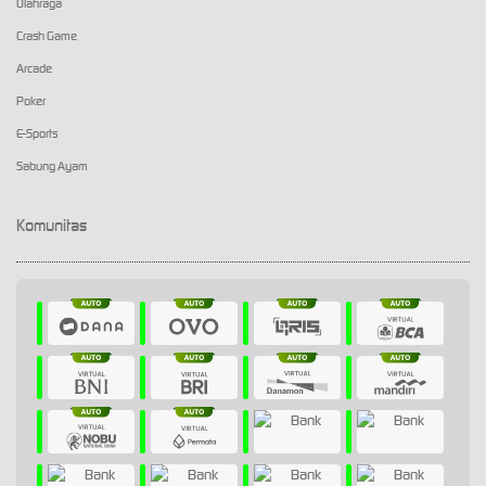
Olahraga
Crash Game
Arcade
Poker
E-Sports
Sabung Ayam
Komunitas