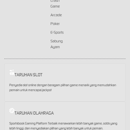
Crash
Game
Arcade
Poker
E-Sports
Sabung
Ayam
TARUHAN SLOT
Penyedia slot online dengan beragam pilihan game menarik yang memudahkan
pemain untuk mencapai jackpot
TARUHAN OLAHRAGA
Sportsbook Gaming Platform Terbaik menawarkan lebih banyak game, odds yang
lebih tinggi, dan menyediakan pilihan yang lebih banyak untuk pemain.