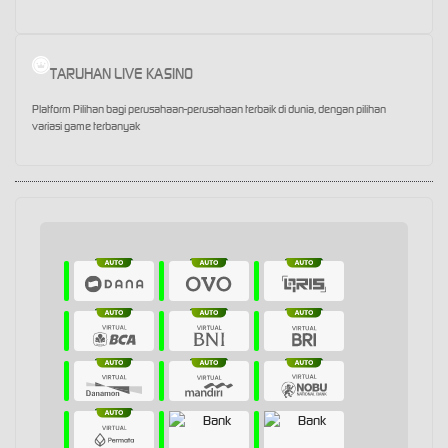
TARUHAN LIVE KASINO
Platform Pilihan bagi perusahaan-perusahaan terbaik di dunia, dengan pilihan
variasi game terbanyak