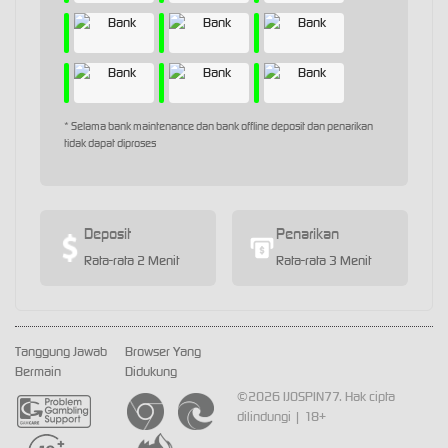
* Selama bank maintenance dan bank offline deposit dan penarikan
tidak dapat diproses
Deposit
Penarikan
Rata-rata 2 Menit
Rata-rata 3 Menit
Tanggung Jawab
Browser Yang
Bermain
Didukung
©2026 IJOSPIN77. Hak cipta
dilindungi | 18+