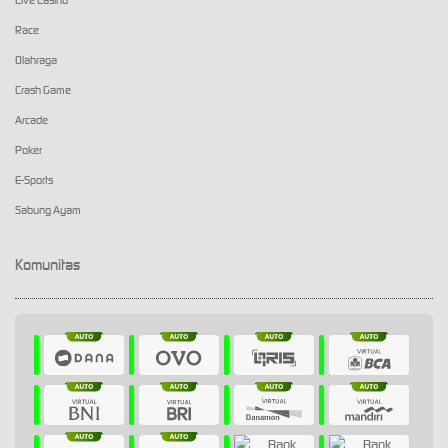
Race
Olahraga
Crash Game
Arcade
Poker
E-Sports
Sabung Ayam
Komunitas