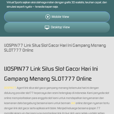
Virtual Sports sajikan aksi olahraga instan dengan grafis 3D realistis, taruhan cepat, dan
simulasi seperti nyata — tersedia kapan saja.
Mobile View
Desktop View
IJOSPIN77 Link Situs Slot Gacor Hari Ini Gampang Menang
SLOT777 Online
IJOSPIN77 Link Situs Slot Gacor Hari Ini
Gampang Menang SLOT777 Online
IJOSPIN77
Agent link situs slot gacor gampang menang terkemuka hari ini dengan
didukung provider slot77 terpercaya dan resmi terlengkap di indonesia. Kami penyedia slot
online memprioritaskan para anggota slot kami untuk mendapatkan kenyamanan dan
keamanan data bergabung bersama kami untuk bermain
slot
online dengan nyaman tentu
dengan link slot gacor serta aplikasi anti blokir. Menjadi keluarga bersama ijospin 77
memiliki akses vip dan kami juga memberikan link rtp live slot yang selalu update setiap