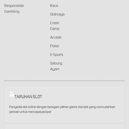
Responsible
Race
Gambling
Olahraga
Crash
Game
Arcade
Poker
E-Sports
Sabung
Ayam
TARUHAN SLOT
Penyedia slot online dengan beragam pilihan game menarik yang memudahkan
pemain untuk mencapai jackpot