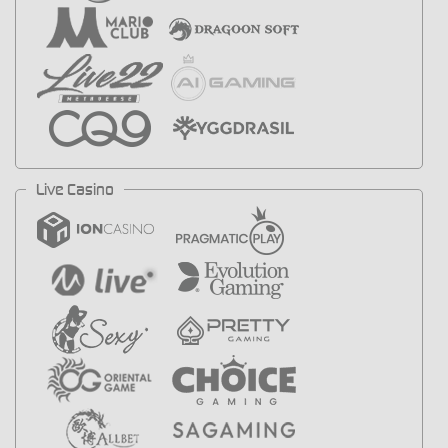
Live Casino