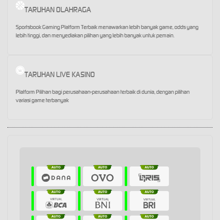
TARUHAN OLAHRAGA
Sportsbook Gaming Platform Terbaik menawarkan lebih banyak game, odds yang
lebih tinggi, dan menyediakan pilihan yang lebih banyak untuk pemain.
TARUHAN LIVE KASINO
Platform Pilihan bagi perusahaan-perusahaan terbaik di dunia, dengan pilihan
variasi game terbanyak