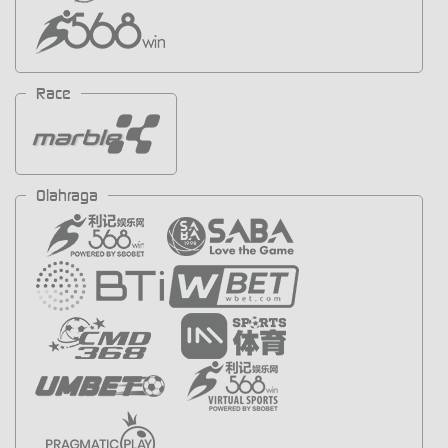
Race
Olahraga