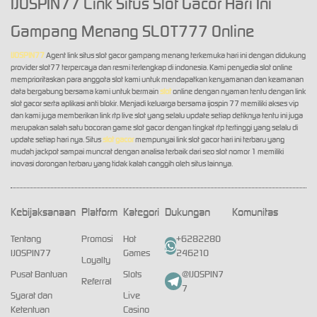
IJOSPIN77 Link Situs Slot Gacor Hari Ini
Gampang Menang SLOT777 Online
IJOSPIN77
Agent link situs slot gacor gampang menang terkemuka hari ini dengan didukung
provider slot77 terpercaya dan resmi terlengkap di indonesia. Kami penyedia slot online
memprioritaskan para anggota slot kami untuk mendapatkan kenyamanan dan keamanan
data bergabung bersama kami untuk bermain
slot
online dengan nyaman tentu dengan link
slot gacor serta aplikasi anti blokir. Menjadi keluarga bersama ijospin 77 memiliki akses vip
dan kami juga memberikan link rtp live slot yang selalu update setiap detiknya tentu ini juga
merupakan salah satu bocoran game slot gacor dengan tingkat rtp tertinggi yang selalu di
update setiap hari nya. Situs
slot gacor
mempunyai link slot gacor hari ini terbaru yang
mudah jackpot sampai muncrat dengan analisa terbaik dari seo slot nomor 1 memiliki
inovasi dorongan terbaru yang tidak kalah canggih oleh situs lainnya.
Kebijaksanaan
Platform
Kategori
Dukungan
Komunitas
Tentang
Promosi
Hot
+6282280
IJOSPIN77
Games
246210
Loyalty
Pusat Bantuan
Slots
@IJOSPIN7
Referral
7
Syarat dan
Live
Ketentuan
Casino