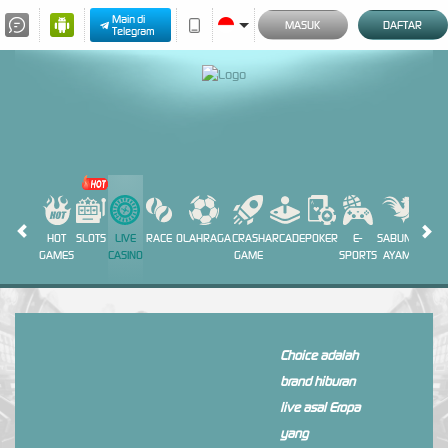
Main di
MASUK
DAFTAR
Telegram
HOT
SLOTS
LIVE
RACE
OLAHRAGA
CRASH
ARCADE
POKER
E-
SABUNG
PROM
GAMES
CASINO
GAME
SPORTS
AYAM
Choice adalah
brand hiburan
live asal Eropa
yang