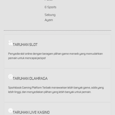
E-Sports
Sabung
Ayam
TARUHAN SLOT
Penyedia slot online dengan beragam pilihan game menarik yang memudahkan
pemain untuk mencapai jackpot
TARUHAN OLAHRAGA
Sportsbook Gaming Platform Terbaik menawarkan lebih banyak game, odds yang
lebih tinggi, dan menyediakan pilihan yang lebih banyak untuk pemain.
TARUHAN LIVE KASINO