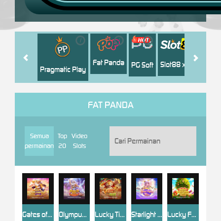
i
i
i
i
i
Facha
Fat Panda
Slot88 x PP
PG Soft
Pragmatic Play
FAT PANDA
Semua
Top
Video
permainan
20
Slots
Gates of Olympus POP
Olympus Wins
Lucky Tiger 1000
Starlight Wins
Lucky Fortune Tree