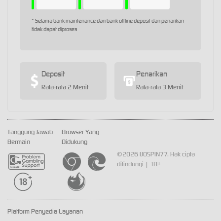
* Selama bank maintenance dan bank offline deposit dan penarikan
tidak dapat diproses
Deposit
Penarikan
Rata-rata 2 Menit
Rata-rata 3 Menit
Tanggung Jawab
Browser Yang
Bermain
Didukung
©2026 IJOSPIN77. Hak cipta
dilindungi | 18+
Platform Penyedia Layanan